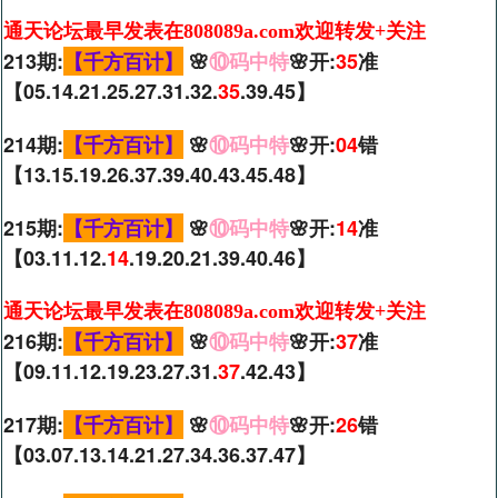
通天论坛最早发表在808089a.com欢迎转发+关注
213期:
【千方百计】
🌸
⑩码中特
🌸开:
35
准
【05.14.21.25.27.31.32.
35
.39.45】
214期:
【千方百计】
🌸
⑩码中特
🌸开:
04
错
【13.15.19.26.37.39.40.43.45.48】
215期:
【千方百计】
🌸
⑩码中特
🌸开:
14
准
【03.11.12.
14
.19.20.21.39.40.46】
通天论坛最早发表在808089a.com欢迎转发+关注
216期:
【千方百计】
🌸
⑩码中特
🌸开:
37
准
【09.11.12.19.23.27.31.
37
.42.43】
217期:
【千方百计】
🌸
⑩码中特
🌸开:
26
错
【03.07.13.14.21.27.34.36.37.47】