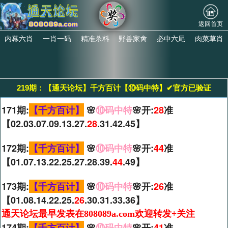
返回首页
内幕六肖
一肖一码
精准杀料
野兽家禽
必中六尾
肉菜草肖
219期：【通天论坛】千方百计【⑩码中特】✔官方已验证
171期:
【千方百计】
🌸
⑩码中特
🌸开:
28
准
【02.03.07.09.13.27.
28
.31.42.45】
172期:
【千方百计】
🌸
⑩码中特
🌸开:
44
准
【01.07.13.22.25.27.28.39.
44
.49】
173期:
【千方百计】
🌸
⑩码中特
🌸开:
26
准
【01.08.14.22.25.
26
.30.31.33.36】
通天论坛最早发表在808089a.com欢迎转发+关注
174期:
【千方百计】
🌸
⑩码中特
🌸开:
41
准