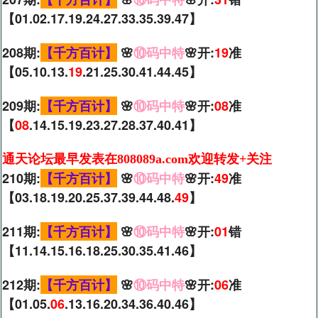
【01.02.17.19.24.27.33.35.39.47】
208期:
【千方百计】
🌸
⑩码中特
🌸开:
19
准
【05.10.13.
19
.21.25.30.41.44.45】
209期:
【千方百计】
🌸
⑩码中特
🌸开:
08
准
【
08
.14.15.19.23.27.28.37.40.41】
通天论坛最早发表在808089a.com欢迎转发+关注
210期:
【千方百计】
🌸
⑩码中特
🌸开:
49
准
【03.18.19.20.25.37.39.44.48.
49
】
211期:
【千方百计】
🌸
⑩码中特
🌸开:
01
错
【11.14.15.16.18.25.30.35.41.46】
212期:
【千方百计】
🌸
⑩码中特
🌸开:
06
准
【01.05.
06
.13.16.20.34.36.40.46】