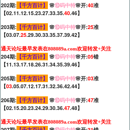
202期:
【千方百计】
🌸
⑩码中特
🌸开:
40
准
【02.11.12.15.23.27.33.35.
40
.46】
203期:
【千方百计】
🌸
⑩码中特
🌸开:
25
准
【03.07.
25
.29.30.33.35.37.39.42】
通天论坛最早发表在808089a.com欢迎转发+关注
204期:
【千方百计】
🌸
⑩码中特
🌸开:
05
错
【11.13.17.18.26.31.34.35.39.46】
205期:
【千方百计】
🌸
⑩码中特
🌸开:
03
准
【
03
.05.07.12.17.31.32.36.42.44】
206期:
【千方百计】
🌸
⑩码中特
🌸开:
47
准
【02.15.20.23.24.29.30.36.
47
.48】
通天论坛最早发表在808089a.com欢迎转发+关注
207期:
【千方百计】
🌸
⑩码中特
🌸开:
31
错