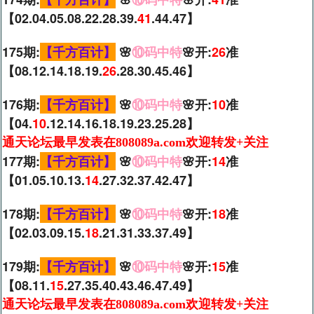
【02.04.05.08.22.28.39.
41
.44.47】
175期:
【千方百计】
🌸
⑩码中特
🌸开:
26
准
【08.12.14.18.19.
26
.28.30.45.46】
176期:
【千方百计】
🌸
⑩码中特
🌸开:
10
准
【04.
10
.12.14.16.18.19.23.25.28】
通天论坛最早发表在808089a.com欢迎转发+关注
177期:
【千方百计】
🌸
⑩码中特
🌸开:
14
准
【01.05.10.13.
14
.27.32.37.42.47】
178期:
【千方百计】
🌸
⑩码中特
🌸开:
18
准
【02.03.09.15.
18
.21.31.33.37.49】
179期:
【千方百计】
🌸
⑩码中特
🌸开:
15
准
【08.11.
15
.27.35.40.43.46.47.49】
通天论坛最早发表在808089a.com欢迎转发+关注