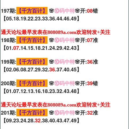
197期:
【千方百计】
🌸
⑩码中特
🌸开:
08
错
【05.18.19.22.23.33.36.44.46.49】
通天论坛最早发表在808089a.com欢迎转发+关注
198期:
【千方百计】
🌸
⑩码中特
🌸开:
07
准
【01.
07
.14.15.18.21.24.29.42.43】
199期:
【千方百计】
🌸
⑩码中特
🌸开:
36
准
【02.06.08.27.29.32.
36
.37.40.45】
200期:
【千方百计】
🌸
⑩码中特
🌸开:
39
错
【01.07.12.13.16.18.23.32.43.48】
通天论坛最早发表在808089a.com欢迎转发+关注
201期:
【千方百计】
🌸
⑩码中特
🌸开:
32
准
【09.23.24.28.
32
.38.40.43.47.49】