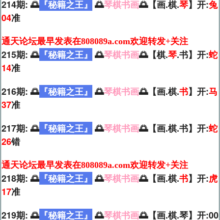
214期: 🌅
『秘籍之王』
🌅
琴棋书画
🌅【画.棋.
琴
】开:
兔
04
准
通天论坛最早发表在808089a.com欢迎转发+关注
215期: 🌅
『秘籍之王』
🌅
琴棋书画
🌅【棋.
琴
.书】开:
蛇
14
准
216期: 🌅
『秘籍之王』
🌅
琴棋书画
🌅【画.棋.
书
】开:
马
37
准
217期: 🌅
『秘籍之王』
🌅
琴棋书画
🌅【画.棋.书】开:
蛇
26
错
通天论坛最早发表在808089a.com欢迎转发+关注
218期: 🌅
『秘籍之王』
🌅
琴棋书画
🌅【画.棋.
书
】开:
虎
17
准
219期: 🌅
『秘籍之王』
🌅
琴棋书画
🌅【画.棋.琴】开:00