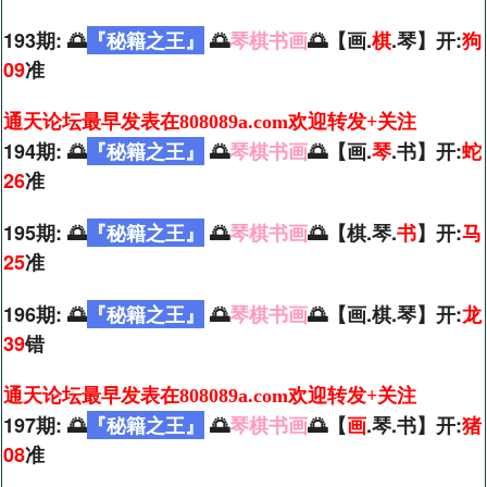
193期: 🌅
『秘籍之王』
🌅
琴棋书画
🌅【画.
棋
.琴】开:
狗
09
准
通天论坛最早发表在808089a.com欢迎转发+关注
194期: 🌅
『秘籍之王』
🌅
琴棋书画
🌅【画.
琴
.书】开:
蛇
26
准
195期: 🌅
『秘籍之王』
🌅
琴棋书画
🌅【棋.琴.
书
】开:
马
25
准
196期: 🌅
『秘籍之王』
🌅
琴棋书画
🌅【画.棋.琴】开:
龙
39
错
通天论坛最早发表在808089a.com欢迎转发+关注
197期: 🌅
『秘籍之王』
🌅
琴棋书画
🌅【
画
.琴.书】开:
猪
08
准