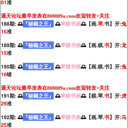
01
准
通天论坛最早发表在808089a.com欢迎转发+关注
188期: 🌅
『秘籍之王』
🌅
琴棋书画
🌅【画.
琴
.书】开:
兔
16
准
189期: 🌅
『秘籍之王』
🌅
琴棋书画
🌅【画.棋.
书
】开:
龙
15
准
190期: 🌅
『秘籍之王』
🌅
琴棋书画
🌅【画.棋.书】开:
兔
16
错
通天论坛最早发表在808089a.com欢迎转发+关注
191期: 🌅
『秘籍之王』
🌅
琴棋书画
🌅【棋.琴.
书
】开:
虎
29
准
192期: 🌅
『秘籍之王』
🌅
琴棋书画
🌅【画.琴.
书
】开:
马
25
准