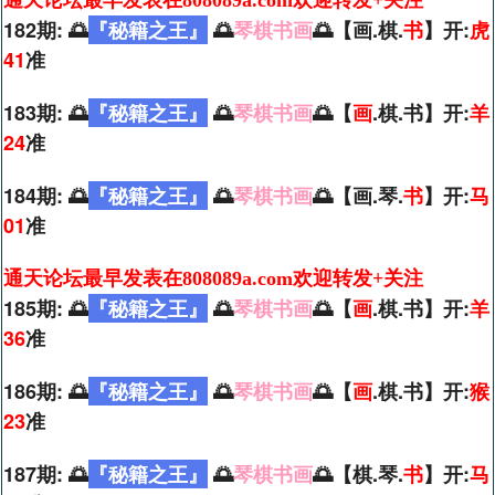
通天论坛最早发表在808089a.com欢迎转发+关注
182期: 🌅
『秘籍之王』
🌅
琴棋书画
🌅【画.棋.
书
】开:
虎
41
准
183期: 🌅
『秘籍之王』
🌅
琴棋书画
🌅【
画
.棋.书】开:
羊
24
准
184期: 🌅
『秘籍之王』
🌅
琴棋书画
🌅【画.琴.
书
】开:
马
01
准
通天论坛最早发表在808089a.com欢迎转发+关注
185期: 🌅
『秘籍之王』
🌅
琴棋书画
🌅【
画
.棋.书】开:
羊
36
准
186期: 🌅
『秘籍之王』
🌅
琴棋书画
🌅【
画
.棋.书】开:
猴
23
准
187期: 🌅
『秘籍之王』
🌅
琴棋书画
🌅【棋.琴.
书
】开:
马