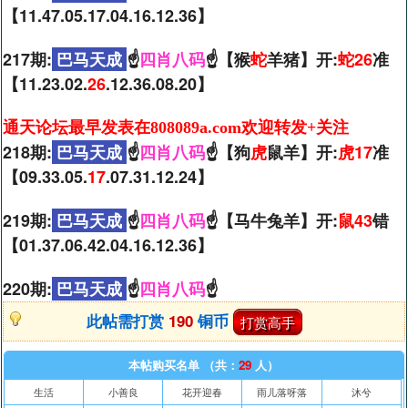
【11.47.05.17.04.16.12.36】
217期:
巴马天成
☝️
四肖八码
☝️【猴
蛇
羊猪】开:
蛇26
准
【11.23.02.
26
.12.36.08.20】
通天论坛最早发表在808089a.com欢迎转发+关注
218期:
巴马天成
☝️
四肖八码
☝️【狗
虎
鼠羊】开:
虎17
准
【09.33.05.
17
.07.31.12.24】
219期:
巴马天成
☝️
四肖八码
☝️【马牛兔羊】开:
鼠43
错
【01.37.06.42.04.16.12.36】
220期:
巴马天成
☝️
四肖八码
☝️
此帖需打赏
190
铜币
打赏高手
本帖购买名单 （共：
29
人）
生活
小善良
花开迎春
雨儿落呀落
沐兮