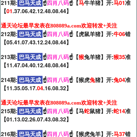
211期:
巴马天成
☝️
四肖八码
☝️【
马
牛羊猪】开:
马01
准
【
01
.37.06.42.12.48.08.44】
通天论坛最早发表在808089a.com欢迎转发+关注
212期:
巴马天成
☝️
四肖八码
☝️【虎鼠羊猪】开:
牛06
错
【05.41.07.43.12.24.08.44】
213期:
巴马天成
☝️
四肖八码
☝️【
猴
兔羊猪】开:
猴35
准
【11.47.04.40.12.48.08.44】
214期:
巴马天成
☝️
四肖八码
☝️【猴虎
兔
猪】开:
兔04
准
【11.35.05.17.
04
.16.08.32】
通天论坛最早发表在808089a.com欢迎转发+关注
215期:
巴马天成
☝️
四肖八码
☝️【马
蛇
鼠猪】开:
蛇14
准
【01.13.02.26.07.43.08.32】
216期:
巴马天成
☝️
四肖八码
☝️【猴虎兔羊】开:
马37
错