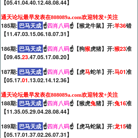
【05.41.04.40.12.48.08.44】
通天论坛最早发表在808089a.com欢迎转发+关注
185期:
巴马天成
☝️
四肖八码
☝️【猴龙牛鼠】开:
羊36
错
【11.47.03.15.06.18.07.31】
186期:
巴马天成
☝️
四肖八码
☝️【狗
猴
虎猪】开:
猴23
准
【09.45.
23
.47.05.17.08.20】
187期:
巴马天成
☝️
四肖八码
☝️【虎
马
蛇羊】开:
马01
准
【05.17.
01
.13.02.14.12.36】
通天论坛最早发表在808089a.com欢迎转发+关注
188期:
巴马天成
☝️
四肖八码
☝️【猴虎
兔
猪】开:
兔16
准
【11.35.05.29.04.28.08.44】
189期:
巴马天成
☝️
四肖八码
☝️【虎马蛇鼠】开:
龙15
错
【05.17.01.37.02.26.07.31】