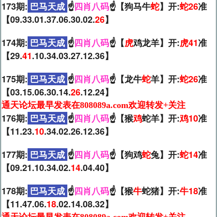
173期:
巴马天成
☝️
四肖八码
☝️【狗马牛
蛇
】开:
蛇26
准
【09.33.01.37.06.30.02.
26
】
174期:
巴马天成
☝️
四肖八码
☝️【
虎
鸡龙羊】开:
虎41
准
【29.
41
.10.34.03.27.12.36】
175期:
巴马天成
☝️
四肖八码
☝️【龙牛
蛇
羊】开:
蛇26
准
【03.15.06.30.14.
26
.12.24】
通天论坛最早发表在808089a.com欢迎转发+关注
176期:
巴马天成
☝️
四肖八码
☝️【猴
鸡
蛇羊】开:
鸡10
准
【11.23.
10
.34.02.26.12.36】
177期:
巴马天成
☝️
四肖八码
☝️【狗鸡
蛇
兔】开:
蛇14
准
【09.21.10.34.02.
14
.04.40】
178期:
巴马天成
☝️
四肖八码
☝️【猴
牛
蛇猪】开:
牛18
准
【11.47.06.
18
.02.14.08.32】