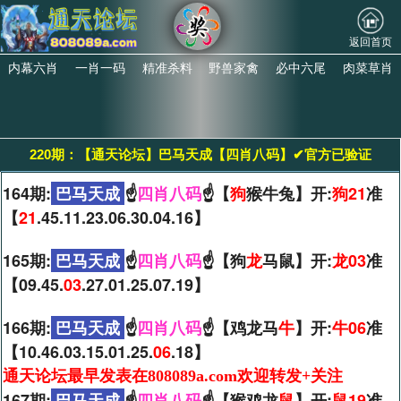
返回首页
内幕六肖
一肖一码
精准杀料
野兽家禽
必中六尾
肉菜草肖
220期：【通天论坛】巴马天成【四肖八码】✔官方已验证
164期:
巴马天成
☝️
四肖八码
☝️【
狗
猴牛兔】开:
狗21
准
【
21
.45.11.23.06.30.04.16】
165期:
巴马天成
☝️
四肖八码
☝️【狗
龙
马鼠】开:
龙03
准
【09.45.
03
.27.01.25.07.19】
166期:
巴马天成
☝️
四肖八码
☝️【鸡龙马
牛
】开:
牛06
准
【10.46.03.15.01.25.
06
.18】
通天论坛最早发表在808089a.com欢迎转发+关注
167期:
巴马天成
☝️
四肖八码
☝️【猴鸡龙
鼠
】开:
鼠19
准