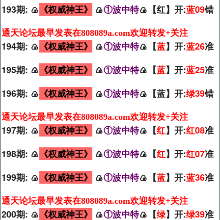
193期: 🍙
《权威神王》
🍙
①波中特
🍙【红】开:
蓝09
错
通天论坛最早发表在808089a.com欢迎转发+关注
194期: 🍙
《权威神王》
🍙
①波中特
🍙【
蓝
】开:
蓝26
准
195期: 🍙
《权威神王》
🍙
①波中特
🍙【
蓝
】开:
蓝25
准
196期: 🍙
《权威神王》
🍙
①波中特
🍙【蓝】开:
绿39
错
通天论坛最早发表在808089a.com欢迎转发+关注
197期: 🍙
《权威神王》
🍙
①波中特
🍙【
红
】开:
红08
准
198期: 🍙
《权威神王》
🍙
①波中特
🍙【
红
】开:
红07
准
199期: 🍙
《权威神王》
🍙
①波中特
🍙【
蓝
】开:
蓝36
准
通天论坛最早发表在808089a.com欢迎转发+关注
200期: 🍙
《权威神王》
🍙
①波中特
🍙【
绿
】开:
绿39
准