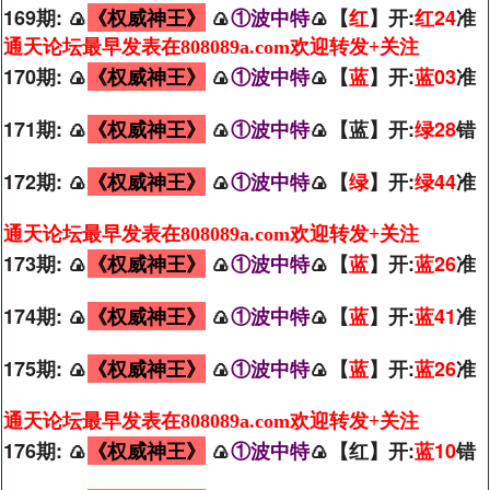
169期: 🍙
《权威神王》
🍙
①波中特
🍙【
红
】开:
红24
准
通天论坛最早发表在808089a.com欢迎转发+关注
170期: 🍙
《权威神王》
🍙
①波中特
🍙【
蓝
】开:
蓝03
准
171期: 🍙
《权威神王》
🍙
①波中特
🍙【蓝】开:
绿28
错
172期: 🍙
《权威神王》
🍙
①波中特
🍙【
绿
】开:
绿44
准
通天论坛最早发表在808089a.com欢迎转发+关注
173期: 🍙
《权威神王》
🍙
①波中特
🍙【
蓝
】开:
蓝26
准
174期: 🍙
《权威神王》
🍙
①波中特
🍙【
蓝
】开:
蓝41
准
175期: 🍙
《权威神王》
🍙
①波中特
🍙【
蓝
】开:
蓝26
准
通天论坛最早发表在808089a.com欢迎转发+关注
176期: 🍙
《权威神王》
🍙
①波中特
🍙【红】开:
蓝10
错