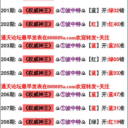
201期: 🍙
《权威神王》
🍙
①波中特
🍙【蓝】开:
绿32
错
202期: 🍙
《权威神王》
🍙
①波中特
🍙【
红
】开:
红40
准
通天论坛最早发表在808089a.com欢迎转发+关注
203期: 🍙
《权威神王》
🍙
①波中特
🍙【
蓝
】开:
蓝25
准
204期: 🍙
《权威神王》
🍙
①波中特
🍙【红】开:
绿05
错
205期: 🍙
《权威神王》
🍙
①波中特
🍙【
蓝
】开:
蓝03
准
通天论坛最早发表在808089a.com欢迎转发+关注
206期: 🍙
《权威神王》
🍙
①波中特
🍙【
蓝
】开:
蓝47
准
207期: 🍙
《权威神王》
🍙
①波中特
🍙【
蓝
】开:
蓝31
准
208期: 🍙
《权威神王》
🍙
①波中特
🍙【绿】开:
红19
错