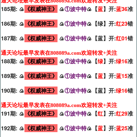
通天论坛最早发表在808089a.com欢迎转发+关注
185期: 🍙
《权威神王》
🍙
①波中特
🍙【
蓝
】开:
蓝36
准
186期: 🍙
《权威神王》
🍙
①波中特
🍙【绿】开:
红23
错
187期: 🍙
《权威神王》
🍙
①波中特
🍙【蓝】开:
红01
错
通天论坛最早发表在808089a.com欢迎转发+关注
188期: 🍙
《权威神王》
🍙
①波中特
🍙【
绿
】开:
绿16
准
189期: 🍙
《权威神王》
🍙
①波中特
🍙【
蓝
】开:
蓝15
准
190期: 🍙
《权威神王》
🍙
①波中特
🍙【蓝】开:
绿16
错
通天论坛最早发表在808089a.com欢迎转发+关注
191期: 🍙
《权威神王》
🍙
①波中特
🍙【
红
】开:
红29
准
192期: 🍙
《权威神王》
🍙
①波中特
🍙【
蓝
】开:
蓝25
准