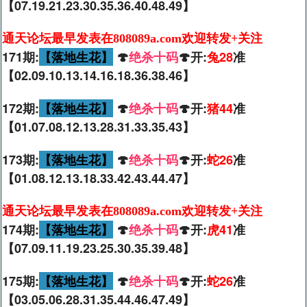
【07.19.21.23.30.35.36.40.48.49】
通天论坛最早发表在808089a.com欢迎转发+关注
171期:
【落地生花】
🍄
绝杀十码
🍄开:
兔28
准
【02.09.10.13.14.16.18.36.38.46】
172期:
【落地生花】
🍄
绝杀十码
🍄开:
猪44
准
【01.07.08.12.13.28.31.33.35.43】
173期:
【落地生花】
🍄
绝杀十码
🍄开:
蛇26
准
【01.08.12.13.18.33.42.43.44.47】
通天论坛最早发表在808089a.com欢迎转发+关注
174期:
【落地生花】
🍄
绝杀十码
🍄开:
虎41
准
【07.09.11.19.23.25.30.35.39.48】
175期:
【落地生花】
🍄
绝杀十码
🍄开:
蛇26
准
【03.05.06.28.31.35.44.46.47.49】