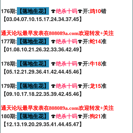
176期:
【落地生花】
🍄
绝杀十码
🍄开:
鸡10
错
【03.04.07.10.15.17.24.34.37.45】
通天论坛最早发表在808089a.com欢迎转发+关注
177期:
【落地生花】
🍄
绝杀十码
🍄开:
蛇14
准
【01.08.10.21.26.32.33.36.42.49】
178期:
【落地生花】
🍄
绝杀十码
🍄开:
牛18
准
【05.12.21.29.36.41.42.44.45.46】
179期:
【落地生花】
🍄
绝杀十码
🍄开:
龙15
准
【09.10.17.18.22.35.39.42.45.46】
通天论坛最早发表在808089a.com欢迎转发+关注
180期:
【落地生花】
🍄
绝杀十码
🍄开:
狗21
准
【12.13.19.20.29.35.41.44.45.47】