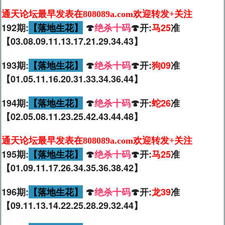
通天论坛最早发表在808089a.com欢迎转发+关注
192期:
【落地生花】
🍄
绝杀十码
🍄开:
马25
准
【03.08.09.11.13.17.21.29.34.43】
193期:
【落地生花】
🍄
绝杀十码
🍄开:
狗09
准
【01.05.11.16.20.31.33.34.36.44】
194期:
【落地生花】
🍄
绝杀十码
🍄开:
蛇26
准
【02.05.08.11.23.25.42.43.44.48】
通天论坛最早发表在808089a.com欢迎转发+关注
195期:
【落地生花】
🍄
绝杀十码
🍄开:
马25
准
【01.09.11.17.26.34.35.36.38.42】
196期:
【落地生花】
🍄
绝杀十码
🍄开:
龙39
准
【09.11.13.14.22.25.28.29.32.44】