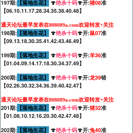
197期:
【落地生花】
🍄
绝杀十码
🍄开:
猪08
准
【06.10.11.17.28.34.35.38.40.48】
通天论坛最早发表在808089a.com欢迎转发+关注
198期:
【落地生花】
🍄
绝杀十码
🍄开:
鼠07
准
【09.13.18.30.35.41.42.43.46.49】
199期:
【落地生花】
🍄
绝杀十码
🍄开:
羊36
准
【01.04.09.14.17.18.30.34.37.49】
200期:
【落地生花】
🍄
绝杀十码
🍄开:
龙39
错
【02.26.30.32.34.36.39.40.42.47】
通天论坛最早发表在808089a.com欢迎转发+关注
201期:
【落地生花】
🍄
绝杀十码
🍄开:
猪32
准
【01.08.10.12.16.20.30.42.47.48】
202期:
【落地生花】
🍄
绝杀十码
🍄开:
兔40
准