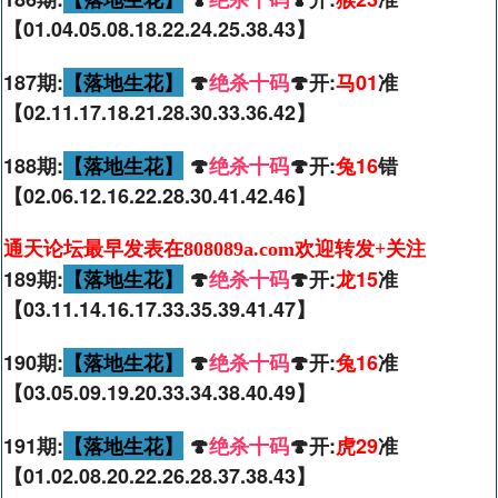
【01.04.05.08.18.22.24.25.38.43】
187期:
【落地生花】
🍄
绝杀十码
🍄开:
马01
准
【02.11.17.18.21.28.30.33.36.42】
188期:
【落地生花】
🍄
绝杀十码
🍄开:
兔16
错
【02.06.12.16.22.28.30.41.42.46】
通天论坛最早发表在808089a.com欢迎转发+关注
189期:
【落地生花】
🍄
绝杀十码
🍄开:
龙15
准
【03.11.14.16.17.33.35.39.41.47】
190期:
【落地生花】
🍄
绝杀十码
🍄开:
兔16
准
【03.05.09.19.20.33.34.38.40.49】
191期:
【落地生花】
🍄
绝杀十码
🍄开:
虎29
准
【01.02.08.20.22.26.28.37.38.43】