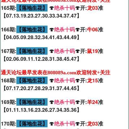
通天论坛最早发表在808089a.com欢迎转发+关注
165期:
【落地生花】
🍄
绝杀十码
🍄开:
龙03
准
【07.13.19.23.27.30.33.34.37.47】
166期:
【落地生花】
🍄
绝杀十码
🍄开:
牛06
准
【04.05.09.28.32.34.41.43.44.49】
167期:
【落地生花】
🍄
绝杀十码
🍄开:
鼠19
准
【02.06.09.11.12.28.31.38.45.47】
通天论坛最早发表在808089a.com欢迎转发+关注
168期:
【落地生花】
🍄
绝杀十码
🍄开:
龙15
准
【07.17.20.27.28.29.31.37.44.45】
169期:
【落地生花】
🍄
绝杀十码
🍄开:
羊24
准
【01.11.13.16.23.26.27.34.35.36】
170期:
【落地生花】
🍄
绝杀十码
🍄开:
龙03
准