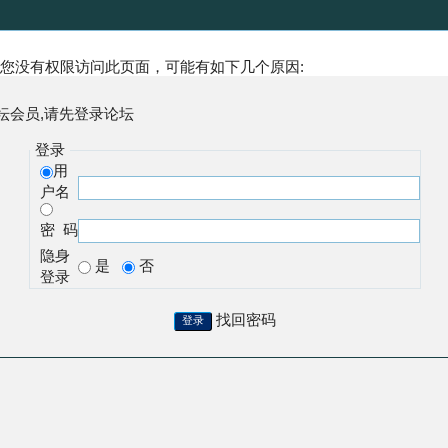
您没有权限访问此页面，可能有如下几个原因:
坛会员,请先登录论坛
登录
用
户名
密 码
隐身
是
否
登录
找回密码