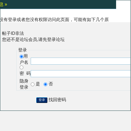
息 »
没有登录或者您没有权限访问此页面，可能有如下几个原
:
帖子ID非法
您还不是论坛会员,请先登录论坛
登录
用
户名
密 码
隐身
是
否
登录
找回密码