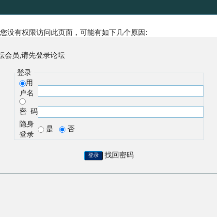
您没有权限访问此页面，可能有如下几个原因:
坛会员,请先登录论坛
登录
用
户名
密 码
隐身
是
否
登录
找回密码