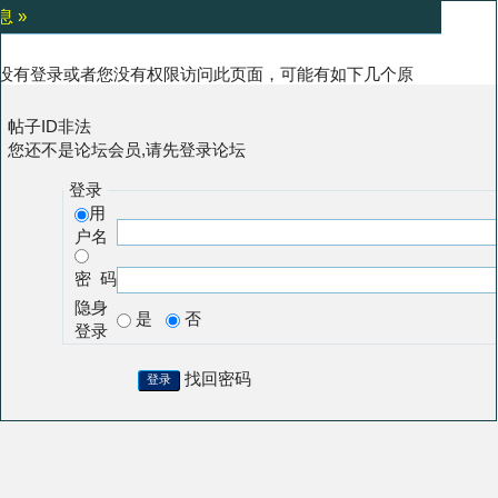
息 »
没有登录或者您没有权限访问此页面，可能有如下几个原
:
帖子ID非法
您还不是论坛会员,请先登录论坛
登录
用
户名
密 码
隐身
是
否
登录
找回密码