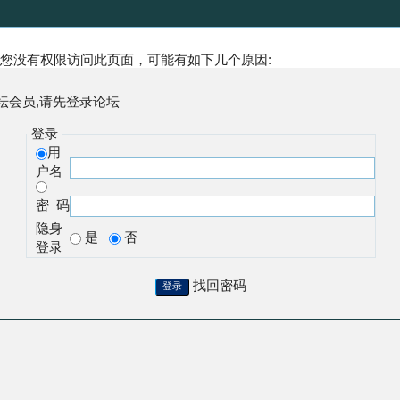
您没有权限访问此页面，可能有如下几个原因:
坛会员,请先登录论坛
登录
用
户名
密 码
隐身
是
否
登录
找回密码