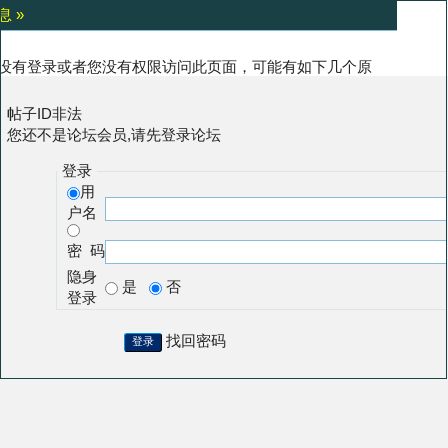
息 »
没有登录或者您没有权限访问此页面，可能有如下几个原
:
帖子ID非法
您还不是论坛会员,请先登录论坛
登录
用
户名
密 码
隐身
是
否
登录
找回密码