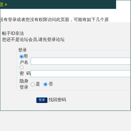
息 »
没有登录或者您没有权限访问此页面，可能有如下几个原
:
帖子ID非法
您还不是论坛会员,请先登录论坛
登录
用
户名
密 码
隐身
是
否
登录
找回密码