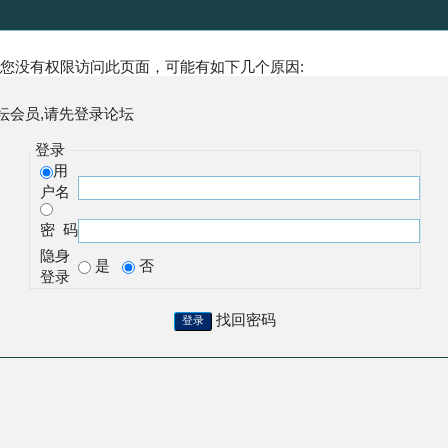
您没有权限访问此页面，可能有如下几个原因:
坛会员,请先登录论坛
登录
用
户名
密 码
隐身
是
否
登录
找回密码