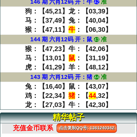
146 期 六肖12码 开：牛
准
42
狗：【45,21】龙：【03,39】
马：【37,49】兔：【40,04】
猴：【47,11】
牛
：【06,30】
144 期 六肖12码 开：鼠
准
43
猴：【47,23】牛：【42,06】
马：【13,01】
鼠
：【31,19】
虎：【41,29】羊：【48,12】
143 期 六肖12码 开：猪
准
44
兔：【16,40】鼠：【43,07】
鸡：【22,34】
猪
：【
44
,32】
龙：【27,03】牛：【42,30】
精华帖子
充值金币联系
点击复制QQ号: 1361240342