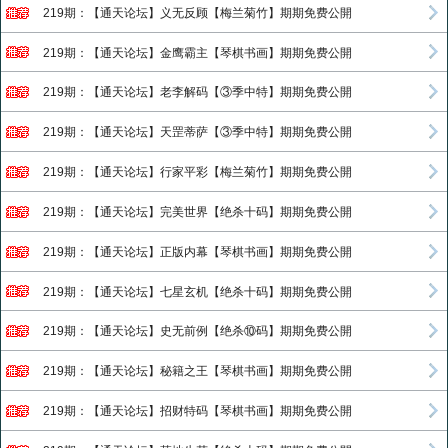
219期：【通天论坛】义无反顾【梅兰菊竹】期期免费公開
219期：【通天论坛】金鹰霸主【琴棋书画】期期免费公開
219期：【通天论坛】老李解码【③季中特】期期免费公開
219期：【通天论坛】天罡蒂萨【③季中特】期期免费公開
219期：【通天论坛】行家平彩【梅兰菊竹】期期免费公開
219期：【通天论坛】完美世界【绝杀十码】期期免费公開
219期：【通天论坛】正版内幕【琴棋书画】期期免费公開
219期：【通天论坛】七星玄机【绝杀十码】期期免费公開
219期：【通天论坛】史无前例【绝杀⑩码】期期免费公開
219期：【通天论坛】秘籍之王【琴棋书画】期期免费公開
219期：【通天论坛】招财特码【琴棋书画】期期免费公開