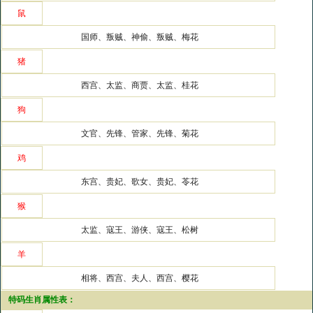
鼠
国师、叛贼、神偷、叛贼、梅花
猪
西宫、太监、商贾、太监、桂花
狗
文官、先锋、管家、先锋、菊花
鸡
东宫、贵妃、歌女、贵妃、苓花
猴
太监、寇王、游侠、寇王、松树
羊
相将、西宫、夫人、西宫、樱花
特码生肖属性表：