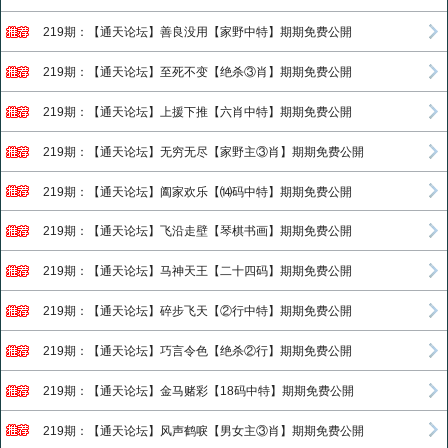
219期：【通天论坛】善良没用【家野中特】期期免费公開
219期：【通天论坛】至死不变【绝杀③肖】期期免费公開
219期：【通天论坛】上援下推【六肖中特】期期免费公開
219期：【通天论坛】无穷无尽【家野主③肖】期期免费公開
219期：【通天论坛】阖家欢乐【⒁码中特】期期免费公開
219期：【通天论坛】飞沿走壁【琴棋书画】期期免费公開
219期：【通天论坛】马神天王【二十四码】期期免费公開
219期：【通天论坛】碎步飞天【②行中特】期期免费公開
219期：【通天论坛】巧言令色【绝杀②行】期期免费公開
219期：【通天论坛】金马赌彩【18码中特】期期免费公開
219期：【通天论坛】风声鹤唳【男女主③肖】期期免费公開