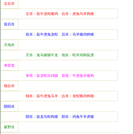
左右肖
左肖：鼠牛龙蛇猴鸡 右肖：虎兔马羊狗猪
前后肖
前肖：鼠牛虎兔龙蛇 后肖：马羊猴鸡狗猪
天地肖
天肖：兔马猴猪牛龙 地肖：蛇羊鸡狗鼠虎
单双笔
单笔：鼠龙蛇马鸡猪 双笔：牛虎兔羊猴狗
独合肖
独肖：鼠牛虎兔马羊 合肖：龙蛇猴鸡狗猪
阴阳肖
阴肖：鼠龙马蛇狗猪 阳肖：鸡兔牛羊虎猴
家野肖