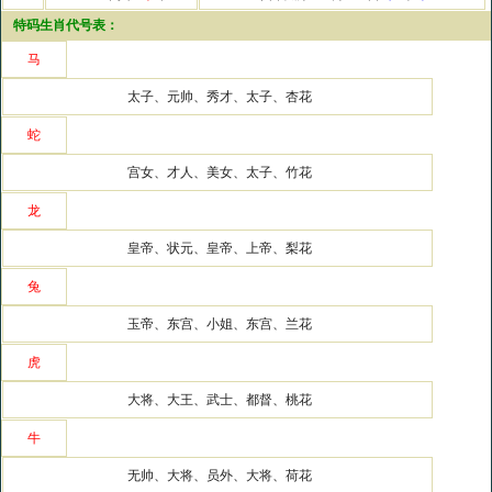
特码生肖代号表：
马
太子、元帅、秀才、太子、杏花
蛇
宫女、才人、美女、太子、竹花
龙
皇帝、状元、皇帝、上帝、梨花
兔
玉帝、东宫、小姐、东宫、兰花
虎
大将、大王、武士、都督、桃花
牛
无帅、大将、员外、大将、荷花