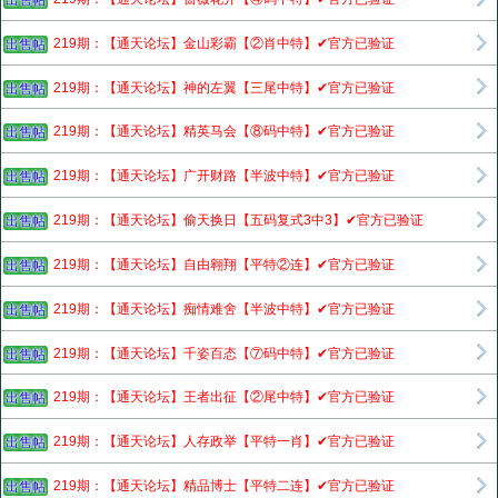
219期：【通天论坛】金山彩霸【②肖中特】✔官方已验证
出售帖
219期：【通天论坛】神的左翼【三尾中特】✔官方已验证
出售帖
219期：【通天论坛】精英马会【⑧码中特】✔官方已验证
出售帖
219期：【通天论坛】广开财路【半波中特】✔官方已验证
出售帖
219期：【通天论坛】偷天换日【五码复式3中3】✔官方已验证
出售帖
219期：【通天论坛】自由翱翔【平特②连】✔官方已验证
出售帖
219期：【通天论坛】痴情难舍【半波中特】✔官方已验证
出售帖
219期：【通天论坛】千姿百态【⑦码中特】✔官方已验证
出售帖
219期：【通天论坛】王者出征【②尾中特】✔官方已验证
出售帖
219期：【通天论坛】人存政举【平特一肖】✔官方已验证
出售帖
219期：【通天论坛】精品博士【平特二连】✔官方已验证
出售帖