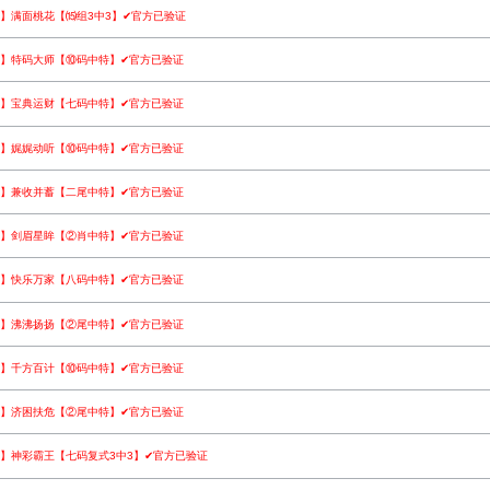
坛】满面桃花【⒂组3中3】✔官方已验证
坛】特码大师【⑩码中特】✔官方已验证
坛】宝典运财【七码中特】✔官方已验证
坛】娓娓动听【⑩码中特】✔官方已验证
坛】兼收并蓄【二尾中特】✔官方已验证
坛】剑眉星眸【②肖中特】✔官方已验证
坛】快乐万家【八码中特】✔官方已验证
坛】沸沸扬扬【②尾中特】✔官方已验证
坛】千方百计【⑩码中特】✔官方已验证
坛】济困扶危【②尾中特】✔官方已验证
坛】神彩霸王【七码复式3中3】✔官方已验证