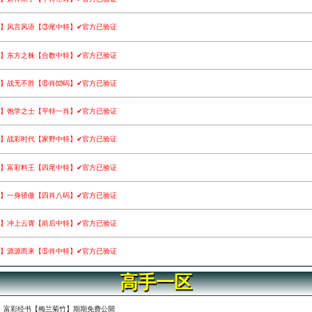
坛】风言风语【③尾中特】✔官方已验证
坛】东方之株【合数中特】✔官方已验证
坛】战无不胜【⑥肖⑿码】✔官方已验证
坛】饱学之士【平特一肖】✔官方已验证
坛】战彩时代【家野中特】✔官方已验证
坛】富彩料王【四尾中特】✔官方已验证
坛】一身骄傲【四肖八码】✔官方已验证
坛】冲上云霄【前后中特】✔官方已验证
坛】源源而来【⑤肖中特】✔官方已验证
高手一区
坛】富彩经书【梅兰菊竹】期期免费公開