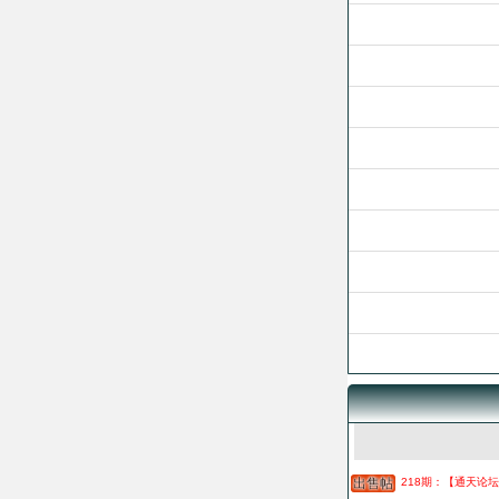
出售帖
218期：【通天论