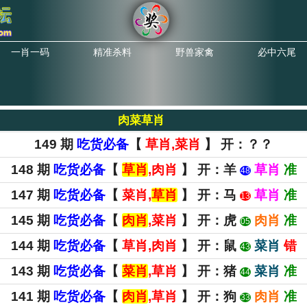
一肖一码
精准杀料
野兽家禽
必中六尾
肉菜草肖
149 期
吃货必备
【
草肖,菜肖
】 开：？？
148 期
吃货必备
【
草肖
,肉肖
】 开：羊
草肖
准
48
147 期
吃货必备
【
菜肖,
草肖
】 开：马
草肖
准
13
145 期
吃货必备
【
肉肖
,菜肖
】 开：虎
肉肖
准
05
144 期
吃货必备
【
草肖,肉肖
】 开：鼠
菜肖
错
43
143 期
吃货必备
【
菜肖
,草肖
】 开：猪
菜肖
准
44
141 期
吃货必备
【
肉肖
,草肖
】 开：狗
肉肖
准
33