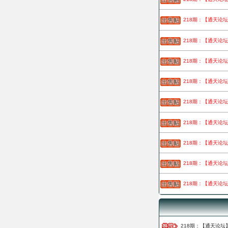
出售帖
出售帖
218期：【通天论
出售帖
218期：【通天论
出售帖
218期：【通天论
出售帖
218期：【通天论
出售帖
218期：【通天论
出售帖
218期：【通天论
出售帖
218期：【通天论
出售帖
218期：【通天论
出售帖
218期：【通天论
218期：【通天论