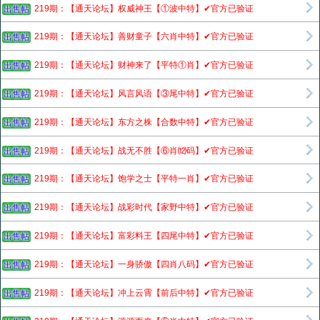
219期：【通天论坛】权威神王【①波中特】✔官方已验证
出售帖
219期：【通天论坛】善财童子【六肖中特】✔官方已验证
出售帖
219期：【通天论坛】财神来了【平特①肖】✔官方已验证
出售帖
219期：【通天论坛】风言风语【③尾中特】✔官方已验证
出售帖
219期：【通天论坛】东方之株【合数中特】✔官方已验证
出售帖
219期：【通天论坛】战无不胜【⑥肖⑿码】✔官方已验证
出售帖
219期：【通天论坛】饱学之士【平特一肖】✔官方已验证
出售帖
219期：【通天论坛】战彩时代【家野中特】✔官方已验证
出售帖
219期：【通天论坛】富彩料王【四尾中特】✔官方已验证
出售帖
219期：【通天论坛】一身骄傲【四肖八码】✔官方已验证
出售帖
219期：【通天论坛】冲上云霄【前后中特】✔官方已验证
出售帖