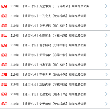
219期：【通天论坛】万壑争流【三个半单双】期期免费公開
219期：【通天论坛】一孔之见【绝杀⑩码】期期免费公開
219期：【通天论坛】义无反顾【梅兰菊竹】期期免费公開
219期：【通天论坛】金鹰霸主【琴棋书画】期期免费公開
219期：【通天论坛】老李解码【③季中特】期期免费公開
219期：【通天论坛】天罡蒂萨【③季中特】期期免费公開
219期：【通天论坛】行家平彩【梅兰菊竹】期期免费公開
219期：【通天论坛】完美世界【绝杀十码】期期免费公開
219期：【通天论坛】正版内幕【琴棋书画】期期免费公開
219期：【通天论坛】七星玄机【绝杀十码】期期免费公開
219期：【通天论坛】史无前例【绝杀⑩码】期期免费公開