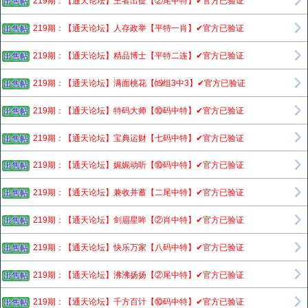
219期：【通天论坛】王者出征【②尾中特】✔官方已验证
出售帖
219期：【通天论坛】人存政举【平特一肖】✔官方已验证
出售帖
219期：【通天论坛】精品博士【平特二连】✔官方已验证
出售帖
219期：【通天论坛】满面桃花【⒂组3中3】✔官方已验证
出售帖
219期：【通天论坛】特码大师【⑩码中特】✔官方已验证
出售帖
219期：【通天论坛】宝典运财【七码中特】✔官方已验证
出售帖
219期：【通天论坛】娓娓动听【⑩码中特】✔官方已验证
出售帖
219期：【通天论坛】兼收并蓄【二尾中特】✔官方已验证
出售帖
219期：【通天论坛】剑眉星眸【②肖中特】✔官方已验证
出售帖
219期：【通天论坛】快乐万家【八码中特】✔官方已验证
出售帖
219期：【通天论坛】沸沸扬扬【②尾中特】✔官方已验证
出售帖
219期：【通天论坛】千方百计【⑩码中特】✔官方已验证
出售帖