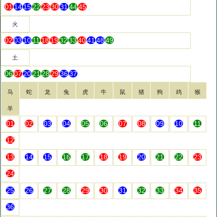
01
14
15
22
23
30
31
44
45
火
02
03
10
11
18
19
32
33
40
41
48
49
土
06
07
20
21
28
29
36
37
马
蛇
龙
兔
虎
牛
鼠
猪
狗
鸡
猴
羊
01
02
03
04
05
06
07
08
09
10
11
12
13
14
15
16
17
18
19
20
21
22
23
24
25
26
27
28
29
30
31
32
33
34
35
36