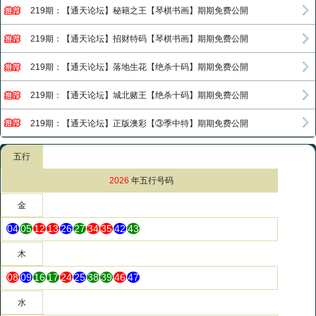
219期：【通天论坛】秘籍之王【琴棋书画】期期免费公開
219期：【通天论坛】招财特码【琴棋书画】期期免费公開
219期：【通天论坛】落地生花【绝杀十码】期期免费公開
219期：【通天论坛】城北赌王【绝杀十码】期期免费公開
219期：【通天论坛】正版澳彩【③季中特】期期免费公開
五行
2026
年五行号码
金
04
05
12
13
26
27
34
35
42
43
木
08
09
16
17
24
25
38
39
46
47
水