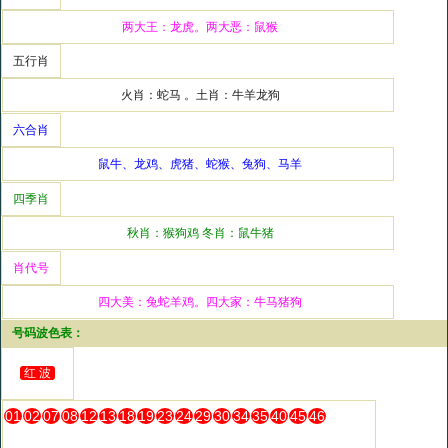
两大王：龙虎。两大恶：鼠猴
五行肖
火肖：蛇马 。土肖：牛羊龙狗
六合肖
鼠牛、龙鸡、虎猪、蛇猴、兔狗、马羊
四季肖
秋肖：猴狗鸡 冬肖：鼠牛猪
肖代号
四大美：兔蛇羊鸡。四大家：牛马猪狗
号码波色表：
红 波
01
02
07
08
12
13
18
19
23
24
29
30
34
35
40
45
46