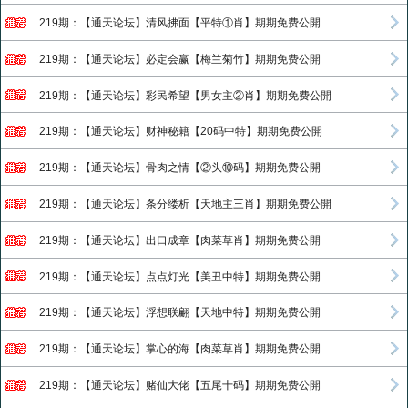
219期：【通天论坛】清风拂面【平特①肖】期期免费公開
219期：【通天论坛】必定会赢【梅兰菊竹】期期免费公開
219期：【通天论坛】彩民希望【男女主②肖】期期免费公開
219期：【通天论坛】财神秘籍【20码中特】期期免费公開
219期：【通天论坛】骨肉之情【②头⑩码】期期免费公開
219期：【通天论坛】条分缕析【天地主三肖】期期免费公開
219期：【通天论坛】出口成章【肉菜草肖】期期免费公開
219期：【通天论坛】点点灯光【美丑中特】期期免费公開
219期：【通天论坛】浮想联翩【天地中特】期期免费公開
219期：【通天论坛】掌心的海【肉菜草肖】期期免费公開
219期：【通天论坛】赌仙大佬【五尾十码】期期免费公開