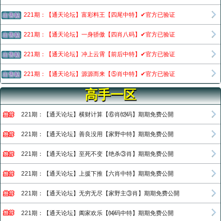
221期：【通天论坛】富彩料王【四尾中特】✔官方已验证
出售帖
221期：【通天论坛】一身骄傲【四肖八码】✔官方已验证
出售帖
221期：【通天论坛】冲上云霄【前后中特】✔官方已验证
出售帖
221期：【通天论坛】源源而来【⑤肖中特】✔官方已验证
出售帖
高手一区
221期：【通天论坛】横财计算【⑥肖⑿码】期期免费公開
221期：【通天论坛】善良没用【家野中特】期期免费公開
221期：【通天论坛】至死不变【绝杀③肖】期期免费公開
221期：【通天论坛】上援下推【六肖中特】期期免费公開
221期：【通天论坛】无穷无尽【家野主③肖】期期免费公開
221期：【通天论坛】阖家欢乐【⒁码中特】期期免费公開