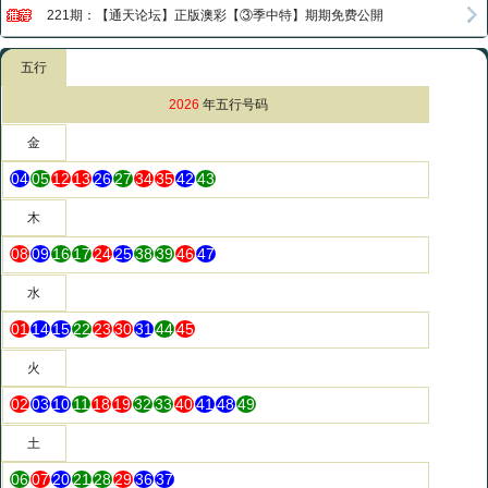
221期：【通天论坛】正版澳彩【③季中特】期期免费公開
五行
2026
年五行号码
金
04
05
12
13
26
27
34
35
42
43
木
08
09
16
17
24
25
38
39
46
47
水
01
14
15
22
23
30
31
44
45
火
02
03
10
11
18
19
32
33
40
41
48
49
土
06
07
20
21
28
29
36
37