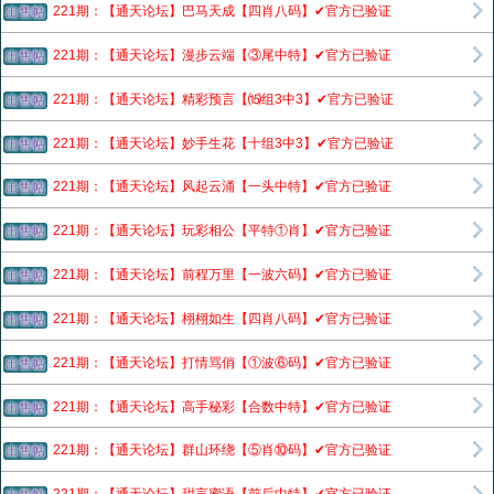
221期：【通天论坛】巴马天成【四肖八码】✔官方已验证
出售帖
221期：【通天论坛】漫步云端【③尾中特】✔官方已验证
出售帖
221期：【通天论坛】精彩预言【⒂组3中3】✔官方已验证
出售帖
221期：【通天论坛】妙手生花【十组3中3】✔官方已验证
出售帖
221期：【通天论坛】风起云涌【一头中特】✔官方已验证
出售帖
221期：【通天论坛】玩彩相公【平特①肖】✔官方已验证
出售帖
221期：【通天论坛】前程万里【一波六码】✔官方已验证
出售帖
221期：【通天论坛】栩栩如生【四肖八码】✔官方已验证
出售帖
221期：【通天论坛】打情骂俏【①波⑥码】✔官方已验证
出售帖
221期：【通天论坛】高手秘彩【合数中特】✔官方已验证
出售帖
221期：【通天论坛】群山环绕【⑤肖⑩码】✔官方已验证
出售帖