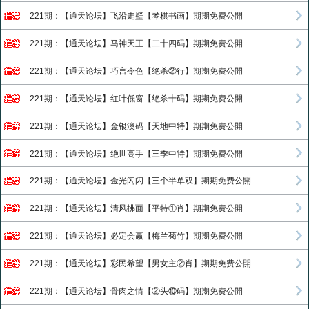
221期：【通天论坛】飞沿走壁【琴棋书画】期期免费公開
221期：【通天论坛】马神天王【二十四码】期期免费公開
221期：【通天论坛】巧言令色【绝杀②行】期期免费公開
221期：【通天论坛】红叶低窗【绝杀十码】期期免费公開
221期：【通天论坛】金银澳码【天地中特】期期免费公開
221期：【通天论坛】绝世高手【三季中特】期期免费公開
221期：【通天论坛】金光闪闪【三个半单双】期期免费公開
221期：【通天论坛】清风拂面【平特①肖】期期免费公開
221期：【通天论坛】必定会赢【梅兰菊竹】期期免费公開
221期：【通天论坛】彩民希望【男女主②肖】期期免费公開
221期：【通天论坛】骨肉之情【②头⑩码】期期免费公開