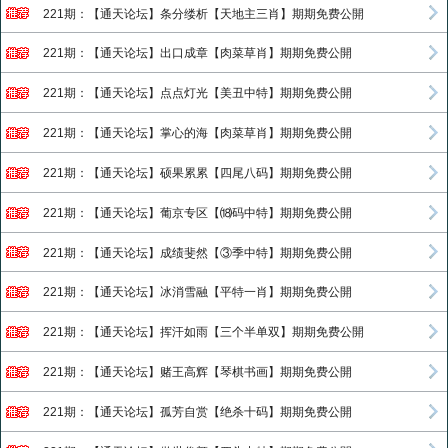
221期：【通天论坛】条分缕析【天地主三肖】期期免费公開
221期：【通天论坛】出口成章【肉菜草肖】期期免费公開
221期：【通天论坛】点点灯光【美丑中特】期期免费公開
221期：【通天论坛】掌心的海【肉菜草肖】期期免费公開
221期：【通天论坛】硕果累累【四尾八码】期期免费公開
221期：【通天论坛】葡京专区【⒅码中特】期期免费公開
221期：【通天论坛】成绩斐然【③季中特】期期免费公開
221期：【通天论坛】冰消雪融【平特一肖】期期免费公開
221期：【通天论坛】挥汗如雨【三个半单双】期期免费公開
221期：【通天论坛】赌王高辉【琴棋书画】期期免费公開
221期：【通天论坛】孤芳自赏【绝杀十码】期期免费公開