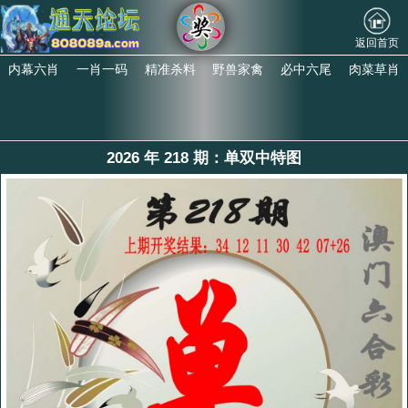
返回首页
内幕六肖
一肖一码
精准杀料
野兽家禽
必中六尾
肉菜草肖
2026 年 218 期：单双中特图