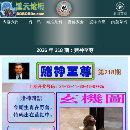
返回首页
内幕六肖
一肖一码
精准杀料
野兽家禽
必中六尾
肉菜草肖
2026 年 218 期：赌神至尊