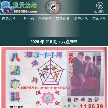
返回首页
内幕六肖
一肖一码
精准杀料
野兽家禽
必中六尾
肉菜草肖
2026 年 218 期：八点来料