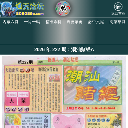
返回首页
内幕六肖
一肖一码
精准杀料
野兽家禽
必中六尾
肉菜草肖
2026 年 222 期：潮汕赌经A