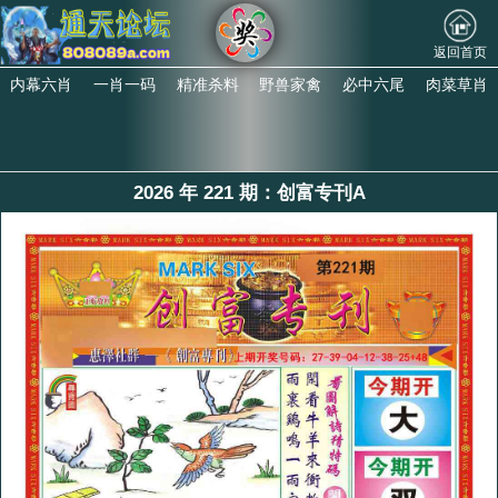
返回首页
内幕六肖
一肖一码
精准杀料
野兽家禽
必中六尾
肉菜草肖
2026 年 221 期：创富专刊A