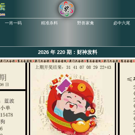
一肖一码
精准杀料
野兽家禽
必中六尾
2026 年 220 期：财神发料