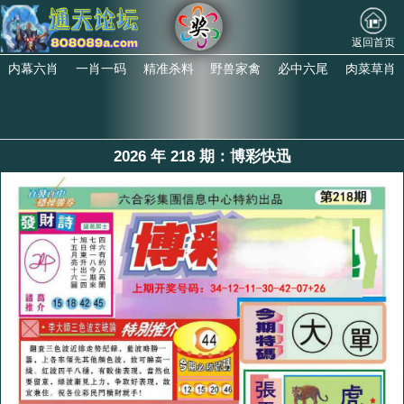
返回首页
内幕六肖
一肖一码
精准杀料
野兽家禽
必中六尾
肉菜草肖
2026 年 218 期：博彩快迅