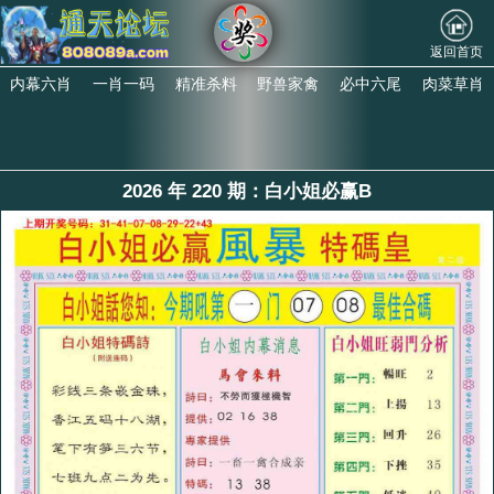
返回首页
内幕六肖
一肖一码
精准杀料
野兽家禽
必中六尾
肉菜草肖
2026 年 220 期：白小姐必赢B