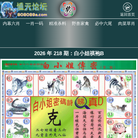
返回首页
内幕六肖
一肖一码
精准杀料
野兽家禽
必中六尾
肉菜草肖
2026 年 218 期：白小姐祺袍B