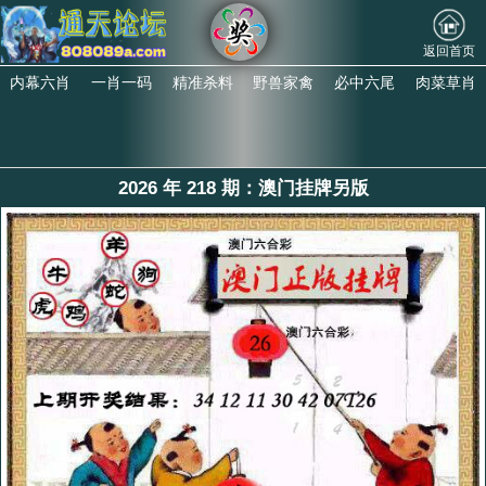
返回首页
内幕六肖
一肖一码
精准杀料
野兽家禽
必中六尾
肉菜草肖
2026 年 218 期：澳门挂牌另版