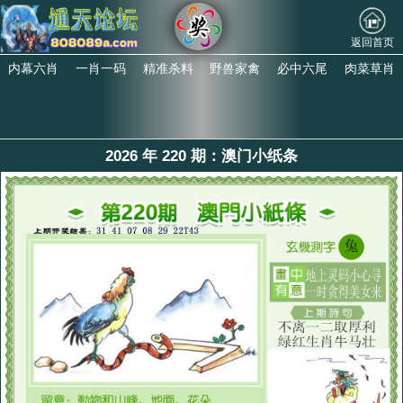
返回首页
内幕六肖
一肖一码
精准杀料
野兽家禽
必中六尾
肉菜草肖
2026 年 220 期：澳门小纸条