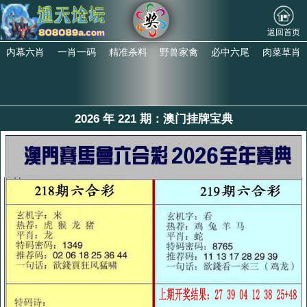
返回首页
内幕六肖
一肖一码
精准杀料
野兽家禽
必中六尾
肉菜草肖
2026 年 221 期：澳门挂牌宝典