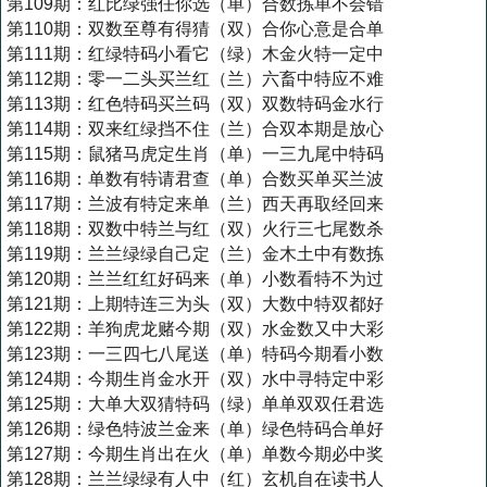
第109期：红比绿强任你选（单）合数拣单不会错
第110期：双数至尊有得猜（双）合你心意是合单
第111期：红绿特码小看它（绿）木金火特一定中
第112期：零一二头买兰红（兰）六畜中特应不难
第113期：红色特码买兰码（双）双数特码金水行
第114期：双来红绿挡不住（兰）合双本期是放心
第115期：鼠猪马虎定生肖（单）一三九尾中特码
第116期：单数有特请君查（单）合数买单买兰波
第117期：兰波有特定来单（兰）西天再取经回来
第118期：双数中特兰与红（双）火行三七尾数杀
第119期：兰兰绿绿自己定（兰）金木土中有数拣
第120期：兰兰红红好码来（单）小数看特不为过
第121期：上期特连三为头（双）大数中特双都好
第122期：羊狗虎龙赌今期（双）水金数又中大彩
第123期：一三四七八尾送（单）特码今期看小数
第124期：今期生肖金水开（双）水中寻特定中彩
第125期：大单大双猜特码（绿）单单双双任君选
第126期：绿色特波兰金来（单）绿色特码合单好
第127期：今期生肖出在火（单）单数今期必中奖
第128期：兰兰绿绿有人中（红）玄机自在读书人