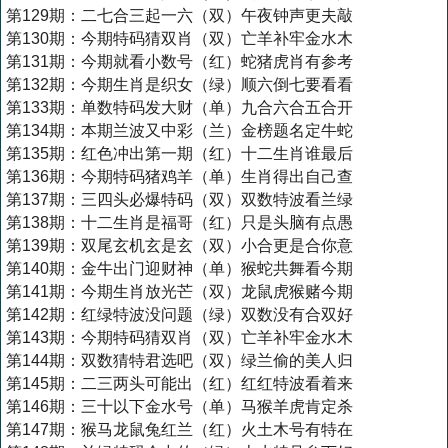
第129期：二七合三起一六（双）午夜钟声更夫敲
第130期：今期特码猜双肖（双）亡羊补牢金水木
第131期：今期就看小数号（红）蛇猪虎肖有参考
第132期：今期生肖是织女（绿）顺六倒七要看看
第133期：单数特码发大财（单）九合六合五合开
第134期：本期兰波又中彩（兰）金榜题名定牛蛇
第135期：红色冲出第一期（红）十二生肖谁最后
第136期：今期特码猪鸡羊（单）生肖得出自己查
第137期：三四头必爆特码（双）双数特波看兰绿
第138期：十二生肖是福哥（红）只是头脑有点愚
第139期：双尾玄机玄是玄（双）小合更是合你意
第140期：金牛出门迎财神（单）猴蛇共舞看今期
第141期：今期生肖放光芒（双）龙鼠虎猴赌今期
第142期：红绿特波没问题（绿）双数没有合双好
第143期：今期特码猜双肖（双）亡羊补牢金水木
第144期：双数猜特君选吧（双）绿兰偷的美人归
第145期：二三两头可能出（红）红红特波看着来
第146期：三十以下金水号（单）马猴羊虎肯定杀
第147期：猴马龙鼠兔红兰（红）火土木号有特在