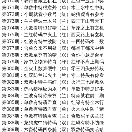
第070期：双特自藏玄机在（双）红色一波定中奖
第071期：单数中特很意外（单）木土水中红中奖
第072期：今期就看小数号（红）蛇猪虎肖有参考
第073期：兰兰特波土木号（兰）四王下山管天下
第074期：大数看特也好猜（兰）草原之上有玄机
第075期：兰红特码中火土（红）西天路上有玄机
第076期：红波有特兰波防（红）一四特码木土数
第077期：合单会来不用疑（双）都是王都来中特
第078期：双数至尊有的猜（双）合你心意是合单
第079期：家中之物算特肖（绿）红绿不离上期码
第080期：金火土数算硬中（单）零三四头好特段
第081期：红双防兰试火土（兰）零二特头有你看
第082期：双数中特兰与红（双）火行三七尾数杀
第083期：鸡马猪猴应为杀（单）单数中特是好事
第084期：兰波有特你来算（兰）特肖就在前二期
第085期：单数有特请君查（单）红绿有特金木行
第086期：单数有特请君查（单）火木水中防羊猪
第087期：单数有特请君查（兰）合数买单买兰波
第088期：龙狗虎中猜特码（双）红码有特小防绿
第089期：六畜特码四条腿（双）双数特码笑哈哈