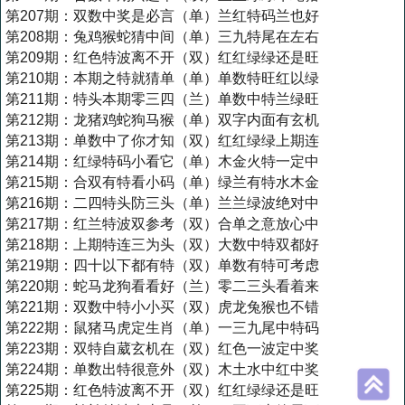
第207期：双数中奖是必言（单）兰红特码兰也好
第208期：兔鸡猴蛇猜中间（单）三九特尾在左右
第209期：红色特波离不开（双）红红绿绿还是旺
第210期：本期之特就猜单（单）单数特旺红以绿
第211期：特头本期零三四（兰）单数中特兰绿旺
第212期：龙猪鸡蛇狗马猴（单）双字内面有玄机
第213期：单数中了你才知（双）红红绿绿上期连
第214期：红绿特码小看它（单）木金火特一定中
第215期：合双有特看小码（单）绿兰有特水木金
第216期：二四特头防三头（单）兰兰绿波绝对中
第217期：红兰特波双参考（双）合单之意放心中
第218期：上期特连三为头（双）大数中特双都好
第219期：四十以下都有特（双）单数有特可考虑
第220期：蛇马龙狗看看好（兰）零二三头看着来
第221期：双数中特小小买（双）虎龙兔猴也不错
第222期：鼠猪马虎定生肖（单）一三九尾中特码
第223期：双特自葳玄机在（双）红色一波定中奖
第224期：单数出特很意外（双）木土水中红中奖
第225期：红色特波离不开（双）红红绿绿还是旺