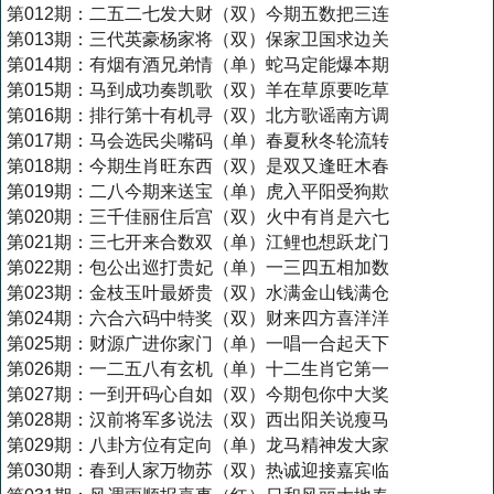
第012期：二五二七发大财（双）今期五数把三连
第013期：三代英豪杨家将（双）保家卫国求边关
第014期：有烟有酒兄弟情（单）蛇马定能爆本期
第015期：马到成功奏凯歌（双）羊在草原要吃草
第016期：排行第十有机寻（双）北方歌谣南方调
第017期：马会选民尖嘴码（单）春夏秋冬轮流转
第018期：今期生肖旺东西（双）是双又逢旺木春
第019期：二八今期来送宝（单）虎入平阳受狗欺
第020期：三千佳丽住后宫（双）火中有肖是六七
第021期：三七开来合数双（单）江鲤也想跃龙门
第022期：包公出巡打贵妃（单）一三四五相加数
第023期：金枝玉叶最娇贵（双）水满金山钱满仓
第024期：六合六码中特奖（双）财来四方喜洋洋
第025期：财源广进你家门（单）一唱一合起天下
第026期：一二五八有玄机（单）十二生肖它第一
第027期：一到开码心自如（双）今期包你中大奖
第028期：汉前将军多说法（双）西出阳关说瘦马
第029期：八卦方位有定向（单）龙马精神发大家
第030期：春到人家万物苏（双）热诚迎接嘉宾临