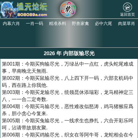
返回首页
内幕六肖
一肖一码
精准杀料
野兽家禽
必中六尾
肉菜草肖
2026 年 内部版输尽光
第001期：今期买狗输尽光，万绿丛中一点红，虎头蛇尾难成
事，早南晚北天無雨.
第002期：今期买鼠输尽光，八上四下开一码，六部玄机码中
码，西在路上你我他.
第003期：今期买龙输尽光，统领昆休添瑞彩，龙马精神定三
八，一一合二定奇数.
第004期：今期买马输尽光，恶性难改似怒涛，鸡马猪猴应爲
杀，胆小贪心今复来.
第005期：今期买兔输尽光，一线求生也挣扎，六合开彩乐呵
呵，沾请带故朋友聚.
第006期：今期买鸡输尽光，织女在等阿牛哥，龙蛇相会在今