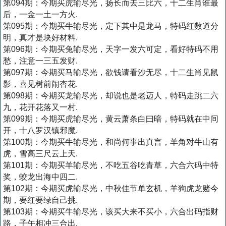
第094期：今期买虎输尽光，扬长而去三比六，十二生肖谁最
后，一金一土一方火.
第095期：今期买牛输尽光，定下其中是龙马，特码红数道分
明，真才是块好材料.
第096期：今期买兔输尽光，天字一发六可定，看好特码不用
愁，注意一三五发财.
第097期：今期买马输尽光，欲钱请看沙无尽，十二生肖见鼠
影，喜见树前闹杏花.
第098期：今期买龙输尽光，却说也是老迈人，特码走跳二六
九，花开花落又一村.
第099期：今期买虎输尽光，黄云萧条白曰暗，特码就在中间
开，十八罗汉镇邪魔.
第100期：今期买牛输尽光，和尚何事出真言，羊角对牛山有
虎，雪高三尺云上天.
第101期：今期买羊输尽光，不吃五谷吃青草，六合六码中特
奖，蛟龙出海中四二.
第102期：今期买虎输尽光，中秋佳节单玄机，羊狗虎龙赌今
期，要红要绿自己挑.
第103期：今期买牛输尽光，该买大来不买小，六合出码指财
路，子午相冲三合出.