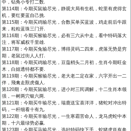
中，钻角小专打二数.
第114期：今期买鼠输尽光，静观大局有生机，蛇里有虎得玄
机，要红要蓝自己挑.
第115期：今期买鸡输尽光，合数买单买蓝波，鸡走前后牛跟
来，粒粒蓝珠三门开.
第116期：今期买猴输尽光，必有三六从中走，看中特码落大
注，将军威权千里雄.
第117期：今期买兔输尽光，博得灵码二四来，虎落无势是穷
期，老鼠过街人人打.
第118期：今期买鸡输尽光，豆蔻梢头二月初，生肖今期旺金
木，白姐透特都不要.
第119期：今期买猴输尽光，老大老二定在家，六字开出一二
伴，飛禽走獸虎傷人.
第120期：今期买鼠输尽光，进小对三民调解，十二生肖本领
强，一树两穴银六两.
第121期：今期买牛输尽光，瑞鹿送宝喜洋洋，猪蛇对冲出特
码，一杆细看十有九.
第122期：今期买羊输尽光，一生寒霜苦命人，龙马虎蛇中本
期，十六最绿势必赢.
第123期：今期买马输尽光，选好特码快下手，蛇猪虎肖有参