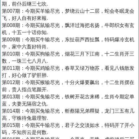
期，前仆后继三七吹.
第007期：今期买羊输尽光，梦绕云山十二层，蛇会冬眠龙会
飞，好人自有好來報.
第008期：今期买鼠输尽光，飘洋过海把名扬，牛郎织女有玄
机，十五一十话你知.
第009期：今期买牛输尽光，东扯葫芦西扯瓢，特码爆冷玄机
中，家中六畜好特肖.
第010期：今期买狗输尽光，烟花三月下江南，十二生肖开三
数，一珠三七八月八.
第011期：今期买鸡输尽光，春草又绿万物苏，看见八钱散发
打，好心做了驴肝肺.
第012期：今期买猴输尽光，十分火爆要飙出，十二生肖摆在
前，贵人指点笔颜开.
第013期：今期买兔输尽光，铁树开花古来稀，生肖今期定单
蓝，夫妻无隔宿之仇.
第014期：今期买兔输尽光，斬蔡陽兄弟釋疑，龙门三五有几
高，守株待兔最理智.
第015期：今期买牛输尽光，君子之交淡如水，特码开了开小
码，不知所云是何数.