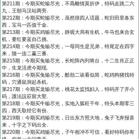
第211期：今期买蛇输尽光，不爲離情莫折伊，特码走跳二六
九，王朝马汉站两旁.
第212期：今期买蛇输尽光，虽然很四人话题，蛇归田里各东
西，宝马一匹值千金.
第213期：今期买鸡输尽光，静观大局有生机，牛马也来合玄
机，要红要蓝自己挑.
第214期：今期买兔输尽光，一母同生是兄弟，特尾定在四字
来，随一连二赢三番.
第215期：今期买兔输尽光，长蛇阵内列将台，十二生肖正正
中，生龙活虎今期现.
第216期：今期买兔输尽光，酷劲二诶看似简，蛇鸡狗猪找特
码，穴通鼠洞起杀机.
第217期：今期买龙输尽光，桃花太监找妇人，特码开了开小
码，護法設莊留大聖.
第218期：今期买牛输尽光，实地入胍旺千年，特头本期零三
四，西天取经它有份.
第219期：今期买鸡输尽光，日出东方照大地，兔子飞奔报喜
来，十字之下码出全.
第220期：今期买鸡输尽光，子午相冲不可信，看好特码你有