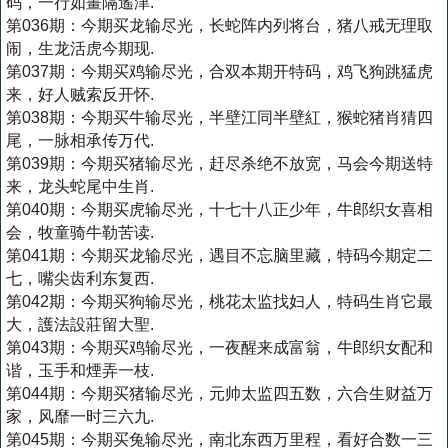
码，一行如畫隔遙津.
第036期：今期买龙输尽光，长蛇阵内列将台，猪八戒无理取
闹，生龙活虎今期现.
第037期：今期买鸡输尽光，合双本期开特码，鸡飞狗跳猛虎
来，好人贼索反开怀.
第038期：今期买牛输尽光，半壁江同半壁紅，猴蛇猪肖猜四
尾，一脉相承传万代.
第039期：今期买猪输尽光，赶尽杀绝不放宽，马会今期送特
来，龙头蛇尾中生肖.
第040期：今期买虎输尽光，十七十八正少年，牛郎织女喜相
会，牧童骑牛勒苦读.
第041期：今期买龙输尽光，遇目不忘脑里藏，特码今期定二
七，嘴尖齿利东复西.
第042期：今期买狗输尽光，桃花太监找妇人，特码生肖它最
大，護法設莊留大聖.
第043期：今期买鸡输尽光，一夜醒来成富翁，牛郎织女配和
谐，玉手和煙弄一枝.
第044期：今期买猪输尽光，元帅太监四五数，六合生财益万
家，风靡一时三六九.
第045期：今期买兔输尽光，南北东西万里程，看好合数一三