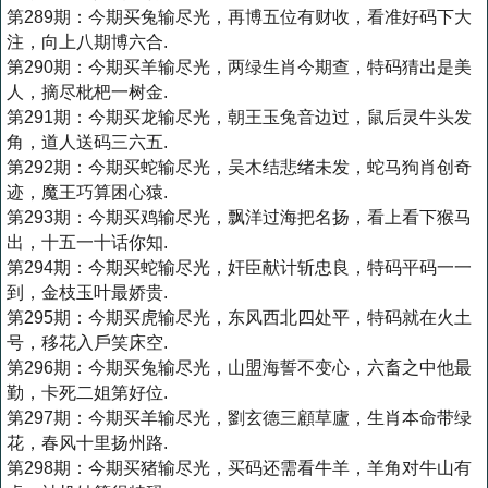
第289期：今期买兔输尽光，再博五位有财收，看准好码下大
注，向上八期博六合.
第290期：今期买羊输尽光，两绿生肖今期查，特码猜出是美
人，摘尽枇杷一树金.
第291期：今期买龙输尽光，朝王玉兔音边过，鼠后灵牛头发
角，道人送码三六五.
第292期：今期买蛇输尽光，吴木结悲绪未发，蛇马狗肖创奇
迹，魔王巧算困心猿.
第293期：今期买鸡输尽光，飘洋过海把名扬，看上看下猴马
出，十五一十话你知.
第294期：今期买蛇输尽光，奸臣献计斩忠良，特码平码一一
到，金枝玉叶最娇贵.
第295期：今期买虎输尽光，东风西北四处平，特码就在火土
号，移花入戶笑床空.
第296期：今期买兔输尽光，山盟海誓不变心，六畜之中他最
勤，卡死二姐第好位.
第297期：今期买羊输尽光，劉玄德三顧草廬，生肖本命带绿
花，春风十里扬州路.
第298期：今期买猪输尽光，买码还需看牛羊，羊角对牛山有