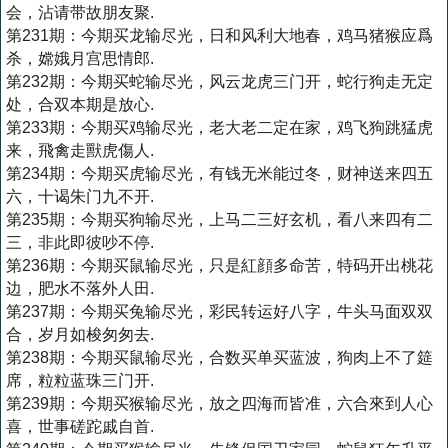
会，沾请带故朋友聚.
第231期：今期买龙输尽光，日和风利大地春，鸡马猪猴应爲
杀，嫦娥月宫思情郎.
第232期：今期买蛇输尽光，风云龙虎三门开，蛇行狗走无定
处，合双本期是放心.
第233期：今期买鸡输尽光，老大老二定在家，鸡飞狗跳猛虎
来，飛禽走獸虎傷人.
第234期：今期买虎输尽光，有钱无米能过冬，财神送来四五
六，十谒朱门九不开.
第235期：今期买狗输尽光，上马二三好玄机，看八来四有二
三，非此即彼吵不停.
第236期：今期买鼠输尽光，只是紅顔多命苦，特码开出桃花
边，肥水不落外人田.
第237期：今期买兔输尽光，彩民转运好八字，牛头马面双双
合，岁月如梭匆匆去.
第238期：今期买鼠输尽光，合数买单买蓝波，狗肉上不了筵
席，粒粒蓝珠三门开.
第239期：今期买猴输尽光，放之四海而皆准，六合來到人心
喜，世事磋跎戚自首.