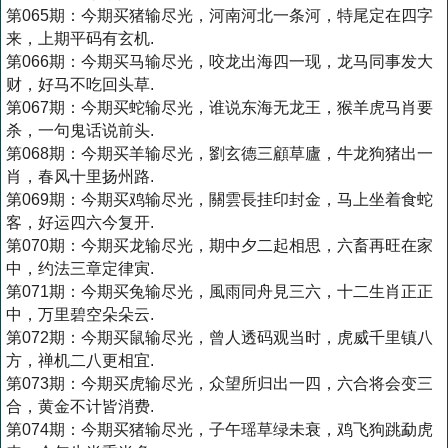
第065期：今期买猪输尽光，河南河北一条河，特尾定在四字
来，上期平码有玄机.
第066期：今期买马输尽光，咬龙出海四一现，龙马同事发大
财，好马不吃回头草.
第067期：今期买蛇输尽光，谁说东海无龙王，猴羊虎马肖要
杀，一句鬼话说前头.
第068期：今期买羊输尽光，劉玄德三顧草廬，牛龙狗猪出一
肖，春风十里扬州路.
第069期：今期买鸡输尽光，關雲長挂印封金，马上坐着食蛇
客，好运四六今复开.
第070期：今期买龙输尽光，期中夕二起相思，六畜再旺在家
中，约法三章定律寅.
第071期：今期买兔输尽光，風雨同舟見三六，十二生肖正正
中，万里碧空朵朵云.
第072期：今期买鼠输尽光，曾人透码观当时，虎威千里镇八
方，禅机二八更相宜.
第073期：今期买虎输尽光，众望所归出一四，六合将会变三
合，黄金不计皆消费.
第074期：今期买猪输尽光，子午瑶草绿未衰，鸡飞狗跳勐虎