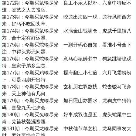
第172期：今期买鼠输尽光，良工不示人以朴，六畜中特应不
难，卖艺之人去投宿.
第173期：今期买鼠输尽光，咬龙出海四一现，龙行风雨西方
来，好马不吃回头草.
第174期：今期买鼠输尽光，水满金山钱满仓，虎威千里镇八
方，合十定有好运攀.
第175期：今期买蛇输尽光，一到开码心自知，看准小号全下
注，中得头彩无问题.
第176期：今期买蛇输尽光，意马心猿醉梦中，狗急跳墙稳观
特，皇家子弟多宝贵.
第177期：今期买鸡输尽光，搅海翻江小七煎，六月飞霜纷纷
下，可是四期开出特.
第178期：今期买虎输尽光，玄机历在双数找，蛇去骏马飞奔
来，天上神仙有几何.
第179期：今期买虎输尽光，旭日照山亦照水，龙狗虎中猜特
码，喜登九天七夕会.
第180期：今期买兔输尽光，好事成双也是五，虎头蛇尾中生
肖，羌笛秋聲濕塞煙.
第181期：今期买龙输尽光，中秋佳节单玄机，龙马同事发大
财，要红要绿自己挑.