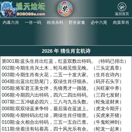
返回首页
内幕六肖
一肖一码
精准杀料
野兽家禽
必中六尾
肉菜草肖
2026 年 猜生肖玄机诗
第001期:蓝头生肖出红蓝，红蓝双数出特码。（特码已得出）
002期:今期生肖兴土木，蛇马相见恨见晚。（三头定真章）
003期:今期生肖有火花，二五一十发大家。（生肖在诗内）
004期:出蓝出红防尾门，双绿生肖仔细杀。（码开石头字）
005期:将军君王美女伴，先锋秀才一路随。（兴旺家中养）
006期:今期四六出特码，四六二四出特码。（三四七发财）
007期:二五冲破必四六，三八与九当头数。（蛇兔送财来）
008期:双双绿蓝来争特，最后落在蓝波上。（虎龙今期开）
009期:今期特码出红绿，两绿生肖仔细查。（买虎来开猪）
010期:金火相合出特码，三五一五自己查。（牛鬼蛇神到）
011期:坐着没有站着高，四十风光乐有余。（蛇龙一起来）