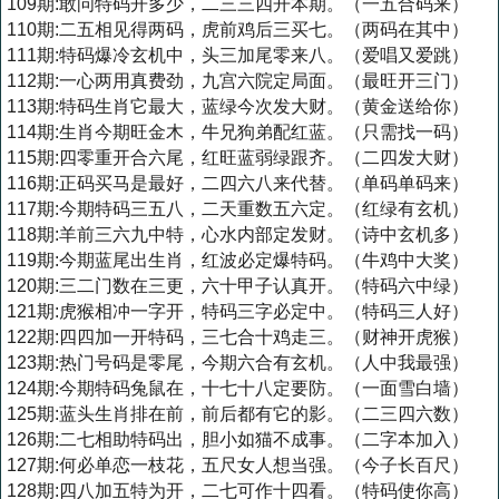
109期:敢问特码开多少，二三三四开本期。（一五合码来）
110期:二五相见得两码，虎前鸡后三买七。（两码在其中）
111期:特码爆冷玄机中，头三加尾零来八。（爱唱又爱跳）
112期:一心两用真费劲，九宫六院定局面。（最旺开三门）
113期:特码生肖它最大，蓝绿今次发大财。（黄金送给你）
114期:生肖今期旺金木，牛兄狗弟配红蓝。（只需找一码）
115期:四零重开合六尾，红旺蓝弱绿跟齐。（二四发大财）
116期:正码买马是最好，二四六八来代替。（单码单码来）
117期:今期特码三五八，二天重数五六定。（红绿有玄机）
118期:羊前三六九中特，心水内部定发财。（诗中玄机多）
119期:今期蓝尾出生肖，红波必定爆特码。（牛鸡中大奖）
120期:三二门数在三更，六十甲子认真开。（特码六中绿）
121期:虎猴相冲一字开，特码三字必定中。（特码三人好）
122期:四四加一开特码，三七合十鸡走三。（财神开虎猴）
123期:热门号码是零尾，今期六合有玄机。（人中我最强）
124期:今期特码兔鼠在，十七十八定要防。（一面雪白墙）
125期:蓝头生肖排在前，前后都有它的影。（二三四六数）
126期:二七相助特码出，胆小如猫不成事。（二字本加入）
127期:何必单恋一枝花，五尺女人想当强。（今子长百尺）
128期:四八加五特为开，二七可作十四看。（特码使你高）