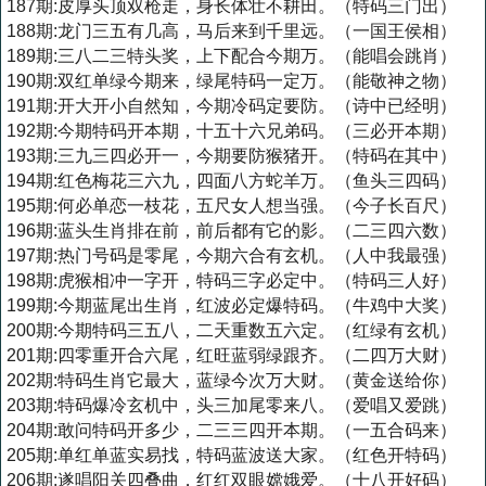
187期:皮厚头顶双枪走，身长体壮不耕田。（特码三门出）
188期:龙门三五有几高，马后来到千里远。（一国王侯相）
189期:三八二三特头奖，上下配合今期万。（能唱会跳肖）
190期:双红单绿今期来，绿尾特码一定万。（能敬神之物）
191期:开大开小自然知，今期冷码定要防。（诗中已经明）
192期:今期特码开本期，十五十六兄弟码。（三必开本期）
193期:三九三四必开一，今期要防猴猪开。（特码在其中）
194期:红色梅花三六九，四面八方蛇羊万。（鱼头三四码）
195期:何必单恋一枝花，五尺女人想当强。（今子长百尺）
196期:蓝头生肖排在前，前后都有它的影。（二三四六数）
197期:热门号码是零尾，今期六合有玄机。（人中我最强）
198期:虎猴相冲一字开，特码三字必定中。（特码三人好）
199期:今期蓝尾出生肖，红波必定爆特码。（牛鸡中大奖）
200期:今期特码三五八，二天重数五六定。（红绿有玄机）
201期:四零重开合六尾，红旺蓝弱绿跟齐。（二四万大财）
202期:特码生肖它最大，蓝绿今次万大财。（黄金送给你）
203期:特码爆冷玄机中，头三加尾零来八。（爱唱又爱跳）
204期:敢问特码开多少，二三三四开本期。（一五合码来）
205期:单红单蓝实易找，特码蓝波送大家。（红色开特码）
206期:遂唱阳关四叠曲，红红双眼嫦娥爱。（十八开好码）