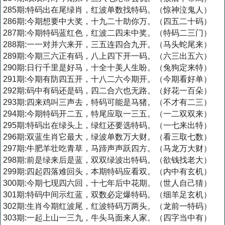
285期:特码出在尾绿肖，红波单数找特码。（惊神泣鬼人）
286期:今期想要中大奖，十九二十助你万。（四五二十码）
287期:今期特码蓝红色，红波二四未中奖。（特码二三门）
288期:一一对并六来开，三五连四合九开。（马头蛇尾来）
289期:今期三六正有码，八上四下开一码。（六三出五六）
290期:日行千里是好马，十全十美人生盼。（兔狗定来特）
291期:今期有防四五开，十八二六今期开。（今期看好单）
292期:码中有码还是码，四二合六也无路。（好花一百朵）
293期:四来鸡叫三声去，特码可能是马猪。（不才有二三）
294期:今期特码开二五，特尾应取一三五。（一二双双来）
295期:特码出在绿头上，绿红还要选特码。（一七来出特）
296期:双蓝生肖它最大，绿波单数万大财。（看三取七数）
297期:牛肥羊壮吃青草，马蹄声声跃四方。（马龙万大财）
298期:前是绿来后是蓝，双双绿波出特码。（欲钱找老大）
299期:四起四落难回头，本期特码应看双。（内中有玄机）
300期:今期七现四六回，十七年后中花期。（世人自己猜）
301期:特码中间示红蓝，双数必定爆特码。（细羊足玄机）
302期:生肖今期红波尾，红波特码万两头。（龙前一特码）
303期:一起上山一三九，牛头马面来人家。（四字当中有）