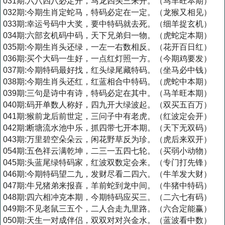
031期:六八四八必定开，马龙四头三来开。（马羊旺本期）
032期:今期生肖定蛇马，特码必定在一定。（龙猴又相见）
033期:幸运号码中大奖，要中特码就去死。（细羊捉玄机）
034期:六部玄机码中码，天下兄弟归一物。（虎蛇定本期）
035期:今期生肖头还绿，一左一右数相反。（花开百日红）
036期:买个大码一生好，一点红灯照一方。（今期鸡要发）
037期:今期特码最好找，红头绿尾藏特码。（坐马必中钱）
038期:今期生肖头还红，红蓝相合中特码。（虎蛇中本期）
039期:三句是诗中有诗，特码必定在其中。（马羊旺本期）
040期:码开单数人称好，四九开大绿波起。（双买五百万）
041期:猴前龙后前世定，三问子中有老虎。（红波定会开）
042期:断塘流水池中乐，抓四带七开本期。（天下无双码）
043期:万里碧空朵朵云，闲花野草反为珍。（虎后来双开）
054期:五色祥云满乾坤，二三一五四七轮。（买弱小动物）
045期:头蓝尾绿特码家，红波双数定会来。（专门打先锋）
046期:今期特码望二九，发财尽看二四六。（牛羊发大财）
047期:牛兄猪弟来报喜，羊前蛇到龙中间。（牛猪中特码）
048期:四六相冲克本期，今期特码应买三。（二六七有码）
049期:不见老鼠三五个，二人合走九里路。（六合定能赢）
050期:天生一对成伴侣，双双对对兴金水。（蓝波看中数）