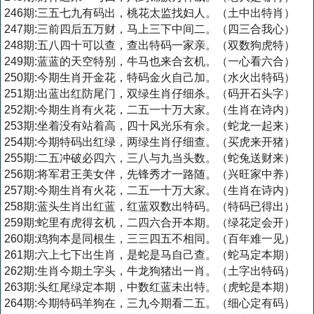
246期:三五七九有码出，桃花太监找妇人。（土中出特肖）
247期:三前四后五万财，马上三下中间二。（四三合我心）
248期:五八四十可以查，查出特码一家亲。（双数狗虎特）
249期:蓝蓝的天空特别，牛马也来合玄机。（一心看六合）
250期:今期生肖开金花，特码金火自己加。（水火出特码）
251期:出蓝出红防尾门，双绿生肖仔细杀。（码开石头字）
252期:今期生肖有火花，二五一十万大家。（生肖在诗内）
253期:坐着没有站着高，四十风光乐有余。（蛇龙一起来）
254期:今期特码出红绿，两绿生肖仔细查。（买虎来开猪）
255期:二五冲破必四六，三八与九当头数。（蛇兔送财来）
256期:将军君王美女伴，先锋秀才一路随。（兴旺家中养）
257期:今期生肖有火花，二五一十万大家。（生肖在诗内）
258期:蓝头生肖出红蓝，红蓝双数出特码。（特码已得出）
259期:蛇里有虎得玄机，二四六合开本期。（绿花定会开）
260期:鸡狗本是同根生，三三四五不相同。（百年难一见）
261期:六上七下出生肖，是蛇是马自己查。（蛇马定本期）
262期:生肖今期土字头，牛龙狗猪出一肖。（土字出特码）
263期:头红尾绿定本期，中数红蓝未出特。（虎蛇是本期）
264期:今期特码羊狗在，三九今期看二五。（细心定有码）