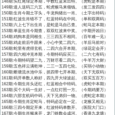
148期:头红尾绿定本期，中数红蓝未出特。（虎蛇是本期）
149期:道人送码三六五，蛇虎猴马来领钱。（发三发四四）
150期:生肖今期土字头，牛龙狗猪出一肖。（土字出特码）
151期:红波生肖错不了，红蓝特码在中间。（单和双两码）
152期:六上七下出生肖，是蛇是马自己查。（蛇马定本期）
153期:单蓝生肖今期查，双双红波来中奖。（中期开凶日）
154期:鸡狗本是同根生，三三四五不相同。（百年难一见）
155期:鸡走前后牛跟来，小心中奖二四六。（羊后马前对）
156期:蛇里有虎得玄机，二四六合开本期。（绿花定会开）
157期:四六相冲克本期，今期特码应买三。（二六七有码）
158期:今期特码望二九，万财尽看二四六。（牛羊万大财）
159期:五色祥云满乾坤，二三一五四七轮。（买弱小动物）
160期:断塘流水池中乐，抓四带七开本期。（天下无双码）
161期:码开单数人称好，四九开大绿波起。（双买五百万）
162期:今期生肖头还红，红蓝相合中特码。（虎蛇中本期）
163期:买个大码一生好，一点红灯照一方。（今期鸡要万）
164期:六部玄机码中码，天下兄弟归一物。（虎蛇定本期）
165期:今期生肖定蛇马，特码必定在一定。（龙猴又相见）
166期:三四今期定开来，红波特码单数开。（医院大门口）
167期:今期生肖猴来开，龙门铁数会成河。（香港九龙塘）